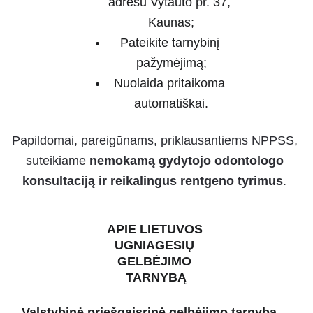
adresu Vytauto pr. 37, 
Kaunas;
Pateikite tarnybinį 
pažymėjimą;
Nuolaida pritaikoma 
automatiškai.
Papildomai, pareigūnams, priklausantiems NPPSS, 
suteikiame 
nemokamą gydytojo odontologo 
konsultaciją ir reikalingus rentgeno tyrimus
. 
APIE LIETUVOS 
UGNIAGESIŲ 
GELBĖJIMO 
TARNYBĄ
Valstybinė priešgaisrinė gelbėjimo tarnyba
 – 