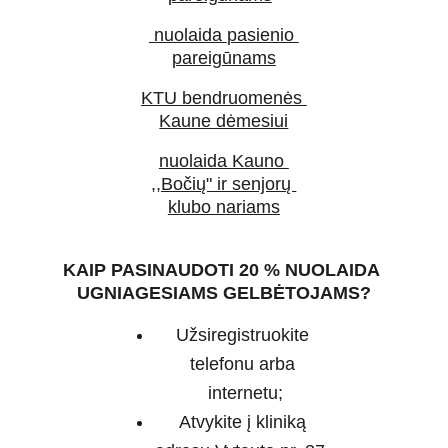
 nuolaida 
pasienio 
pareigūnams
KTU bendruomenės 
Kaune dėmesiui
nuolaida Kauno 
,,Bočių" ir senjorų 
klubo nariams
KAIP PASINAUDOTI 20 % NUOLAIDA 
UGNIAGESIAMS GELBĖTOJAMS?
Užsiregistruokite 
telefonu arba 
internetu;
Atvykite į kliniką 