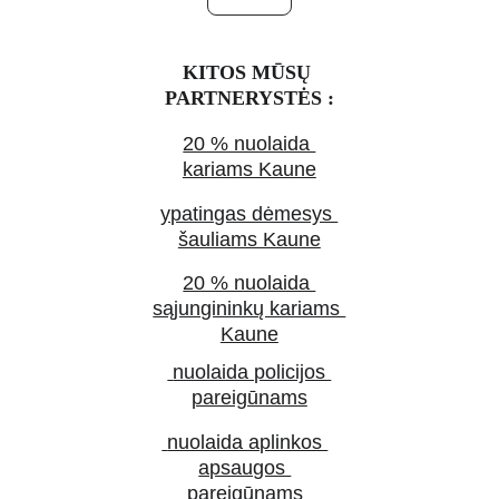
KITOS MŪSŲ 
PARTNERYSTĖS :
20 % nuolaida 
kariams Kaune
ypatingas dėmesys 
šauliams Kaune
20 % nuolaida 
sąjungininkų kariams 
Kaune
 nuolaida policijos 
pareigūnams
 nuolaida aplinkos 
apsaugos 
pareigūnams