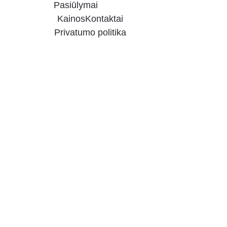
Pasiūlymai
Kainos
Kontaktai
Privatumo politika
20 % 
NUOLAIDA 
UGNIAGESIA
MS KAUNE