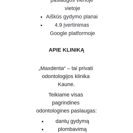
paslaugos vienoje 
vietoje
Aiškūs gydymo planai 
4.9 įvertinimas 
Google platformoje
APIE KLINIKĄ
„Maxdenta“ – tai privati 
odontologijos klinika 
Kaune.
Teikiame visas 
pagrindines 
odontologines paslaugas:
dantų gydymą
plombavimą