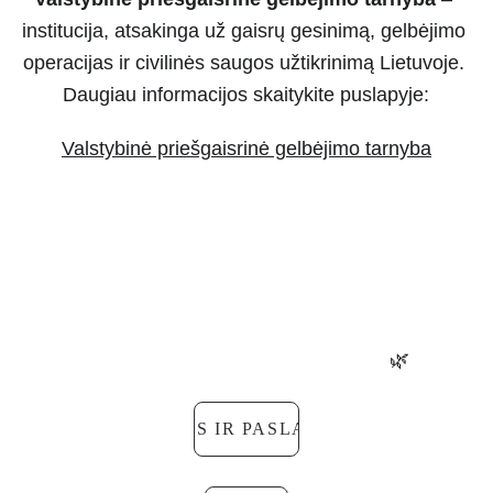
institucija, atsakinga už gaisrų gesinimą, gelbėjimo 
operacijas ir civilinės saugos užtikrinimą Lietuvoje. 
Daugiau informacijos skaitykite puslapyje:
Valstybinė priešgaisrinė gelbėjimo tarnyba
Turite klausimų dėl 20 % nuolaidos ugniagesiams?
Norite užsiregistruoti ar pasitikrinti, ar Jums priklauso 
nuolaida?
Mūsų komanda pasiruošusi padėti.
🌿
KAINOS IR PASLAUGOS