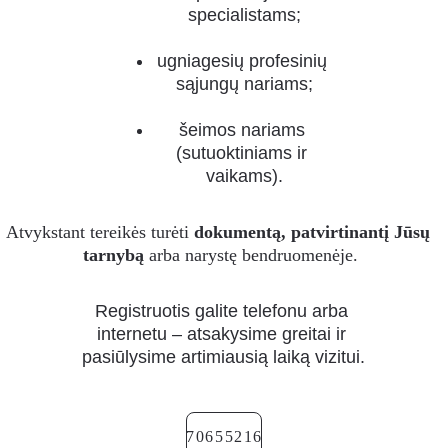
specialistams;
ugniagesių profesinių 
sąjungų nariams;
šeimos nariams 
(sutuoktiniams ir 
vaikams).
Atvykstant tereikės turėti 
dokumentą, patvirtinantį Jūsų 
tarnybą
 arba narystę bendruomenėje.
Registruotis galite telefonu arba 
internetu – atsakysime greitai ir 
pasiūlysime artimiausią laiką vizitui.
+37065521666