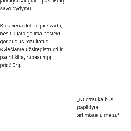
jaustųsi saugiai ir pasitikėtų 
savo gydymu. 
Kiekviena detalė jai svarbi, 
nes tik taip galima pasiekti 
geriausius rezultatus. 
Kviečiame užsiregistruoti ir 
patirti šiltą, rūpestingą 
priežiūrą.
„Nuotrauka bus 
papildyta 
artimiausiu metu.“