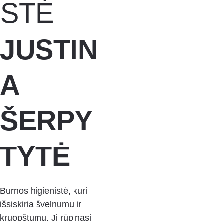
STĖ
JUSTIN
A 
ŠERPY
TYTĖ
Burnos higienistė, kuri 
išsiskiria švelnumu ir 
kruopštumu. Ji rūpinasi 