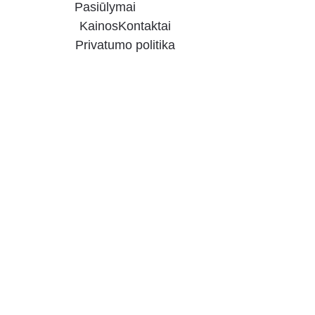
Pasiūlymai
Kainos
Kontaktai
Privatumo politika
ODON
TOLOG
AS 
KAUNE