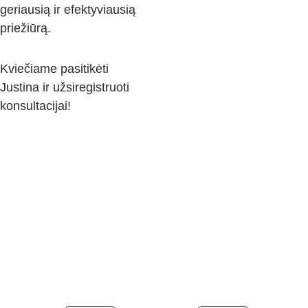
geriausią ir efektyviausią 
priežiūrą. 
Kviečiame pasitikėti 
Justina ir užsiregistruoti 
konsultacijai!
Turite klausimų?
Susisiekite ir mes padėsime į juos atsakyti.