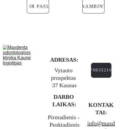
KAINOS IR PASLAUGOS
SKAMBINTI
ADRESAS:
Vytauto 
+37065521666
prospektas 
37 Kaunas
DARBO 
LAIKAS:
KONTAK
TAI:
Pirmadienis - 
info@maxd
Penktadienis