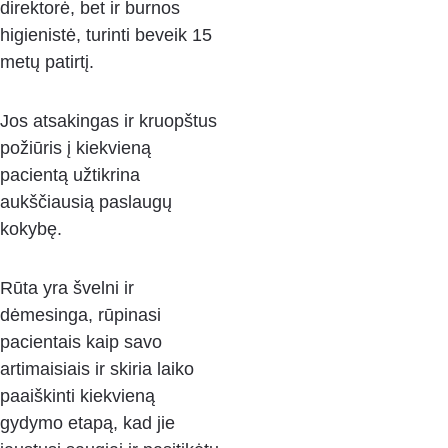
direktorė, bet ir burnos 
higienistė, turinti beveik 15 
metų patirtį. 
Jos atsakingas ir kruopštus 
požiūris į kiekvieną 
pacientą užtikrina 
aukščiausią paslaugų 
kokybę. 
Rūta yra švelni ir 
dėmesinga, rūpinasi 
pacientais kaip savo 
artimaisiais ir skiria laiko 
paaiškinti kiekvieną 
gydymo etapą, kad jie 