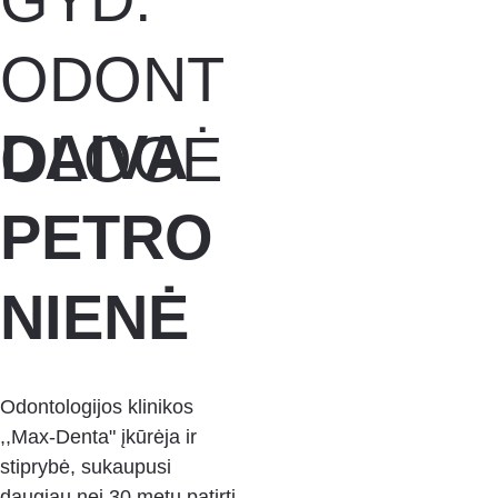
ODONT
DAIVA 
OLOGĖ 
PETRO
NIENĖ
Odontologijos klinikos 
,,Max-Denta" įkūrėja ir 
stiprybė, sukaupusi 
daugiau nei 30 metų patirtį 