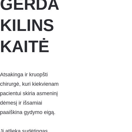
GERDA 
KILINS
KAITĖ
Atsakinga ir kruopšti 
chirurgė, kuri kiekvienam 
pacientui skiria asmeninį 
dėmesį ir išsamiai 
paaiškina gydymo eigą. 
Ji atlieka sudėtingas 